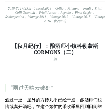
2019年12月23日
Tagged
2018
，
Collio
，
Friulano
，
Friuli
，
Friuli
Colli Orientali
，
Friuli Isonzo
，
Pignolo
，
Pinot Grigio
，
Schioppettino
，
Vintage 2011
，
Vintage 2012
，
Vintage 2015
，
Vintage
2016
发表评论
【秋月纪行】：酿酒师小镇科勒蒙斯
CORMONS（二）
酒
“雨过天晴云破处”
酒过一巡。屋外的方砖几乎已经干透，酿酒师们也
陆续离开酒吧，在这个繁忙的采收季里回到田间继