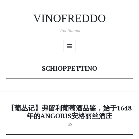
VINOFREDDO
Vini Italiani
跳
菜
转
到
内
单
容
SCHIOPPETTINO
【葡丛记】弗留利葡萄酒品鉴，始于1648
年的ANGORIS安格丽丝酒庄
酒