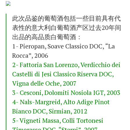
此次品鉴的葡萄酒包括一些目前具有代
表性的意大利白葡萄酒产区过去20年间
出品的高品质白葡萄酒：
1- Pieropan, Soave Classico DOC, “La
Rocca”, 2006
2- Fattoria San Lorenzo, Verdicchio dei
Castelli di Jesi Classico Riserva DOC,
Vigna delle Oche, 2007
3- Cesconi, Dolomiti Nosiola IGT, 2003
4- Nals-Margreid, Alto Adige Pinot
Bianco DOC, Sirmian, 2012
5- Vigneti Massa, Colli Tortonesi
Timorasso DOC, “Sterpi”, 2007