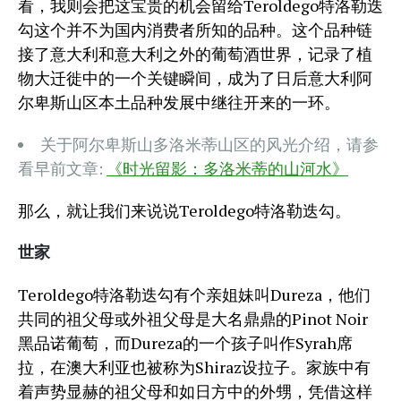
看，我则会把这宝贵的机会留给Teroldego特洛勒迭
勾这个并不为国内消费者所知的品种。这个品种链
接了意大利和意大利之外的葡萄酒世界，记录了植
物大迁徙中的一个关键瞬间，成为了日后意大利阿
尔卑斯山区本土品种发展中继往开来的一环。
关于阿尔卑斯山多洛米蒂山区的风光介绍，请参
看早前文章:
《时光留影：多洛米蒂的山河水》
那么，就让我们来说说Teroldego特洛勒迭勾。
世家
Teroldego特洛勒迭勾有个亲姐妹叫Dureza，他们
共同的祖父母或外祖父母是大名鼎鼎的Pinot Noir
黑品诺葡萄，而Dureza的一个孩子叫作Syrah席
拉，在澳大利亚也被称为Shiraz设拉子。家族中有
着声势显赫的祖父母和如日方中的外甥，凭借这样