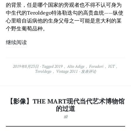
的背景，任是哪个国家的旁观者也不得不认可身为
中生代的Teroldego特洛勒迭勾的高贵血统——纵使
心里暗自诟病他的生身父母之一可能是意大利的某
个野生葡萄品种。
继续阅读
2019年8月23日
Tagged
2019
，
Alto Adige
，
Foradori
，
IGT
，
Teroldego
，
Vintage 2011
发表评论
【影像】THE MART现代当代艺术博物馆
的过道
瞬