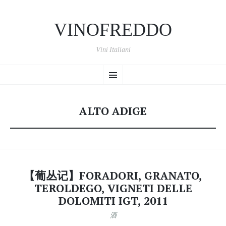
VINOFREDDO
Vini Italiani
跳
菜
转
到
内
单
容
ALTO ADIGE
【葡丛记】FORADORI, GRANATO,
TEROLDEGO, VIGNETI DELLE
DOLOMITI IGT, 2011
酒