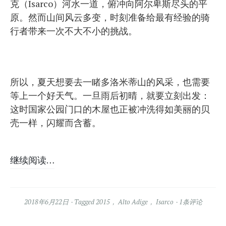
克（Isarco）河水一道，俯冲向阿尔卑斯尽头的平
原。然而山间风云多变，时刻准备给最有经验的骑
行者带来一次不大不小的挑战。
所以，夏天想要去一睹多洛米蒂山的风采，也需要
等上一个好天气。一旦雨后初晴，就要立刻出发：
这时国家公园门口的木屋也正被冲洗得如美丽的贝
壳一样，闪耀而含蓄。
继续阅读…
2018年6月22日
Tagged
2015
，
Alto Adige
，
Isarco
1条评论