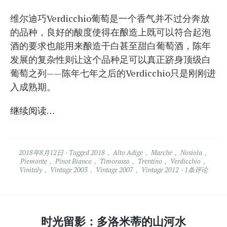
维尔迪巧Verdicchio葡萄是一个香气并不过分奔放
的品种，良好的酸度使得在酿造上既可以符合起泡
酒的要求也能用来酿造干白甚至甜白葡萄酒，陈年
发展的复杂性则让这个品种足可以真正跻身顶级白
葡萄之列——陈年七年之后的Verdicchio只是刚刚进
入成熟期。
继续阅读…
2018年8月12日
Tagged
2018
，
Alto Adige
，
Marche
，
Nosiola
，
Piemonte
，
Pinot Bianco
，
Timorasso
，
Trentino
，
Verdicchio
，
Vinitaly
，
Vintage 2003
，
Vintage 2007
，
Vintage 2012
1条评论
时光留影：多洛米蒂的山河水