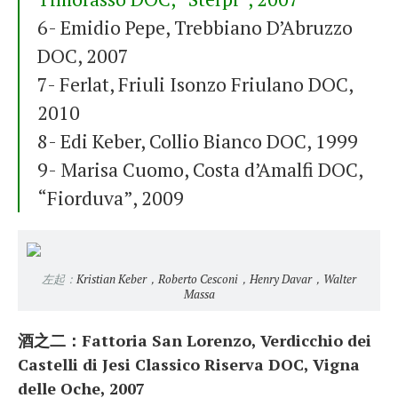
6- Emidio Pepe, Trebbiano D’Abruzzo
DOC, 2007
7- Ferlat, Friuli Isonzo Friulano DOC,
2010
8- Edi Keber, Collio Bianco DOC, 1999
9- Marisa Cuomo, Costa d’Amalfi DOC,
“Fiorduva”, 2009
左起：
Kristian Keber，
Roberto Cesconi，Henry Davar，Walter
Massa
酒之二：Fattoria San Lorenzo, Verdicchio dei
Castelli di Jesi Classico Riserva DOC, Vigna
delle Oche, 2007